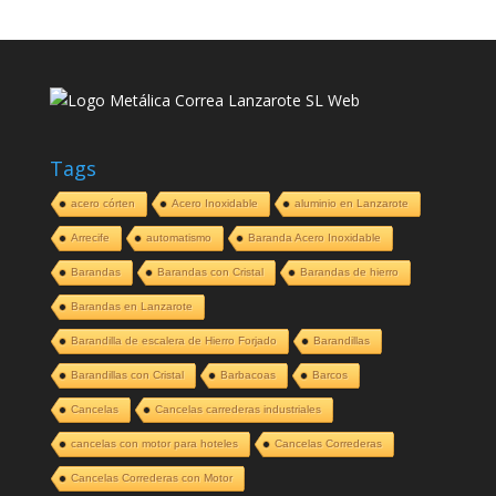
Tags
acero córten
Acero Inoxidable
aluminio en Lanzarote
Arrecife
automatismo
Baranda Acero Inoxidable
Barandas
Barandas con Cristal
Barandas de hierro
Barandas en Lanzarote
Barandilla de escalera de Hierro Forjado
Barandillas
Barandillas con Cristal
Barbacoas
Barcos
Cancelas
Cancelas carrederas industriales
cancelas con motor para hoteles
Cancelas Correderas
Cancelas Correderas con Motor