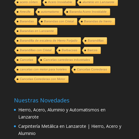
acero córten
Acero Inoxidable
aluminio en Lanzarote
Arrecife
automatismo
Baranda Acero Inoxidable
Barandas
Barandas con Cristal
Barandas de hierro
Barandas en Lanzarote
Barandilla de escalera de Hierro Forjado
Barandillas
Barandillas con Cristal
Barbacoas
Barcos
Cancelas
Cancelas carrederas industriales
cancelas con motor para hoteles
Cancelas Correderas
Cancelas Correderas con Motor
Nuestras Novedades
Hierro, Acero, Aluminio y Automatismos en
Lanzarote
Carpintería Metálica en Lanzarote | Hierro, Acero y
Aluminio