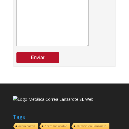
Tags
acero córten
Acero Inoxidable
aluminio en Lanzarote