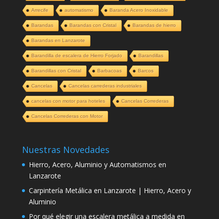
Arrecife
automatismo
Baranda Acero Inoxidable
Barandas
Barandas con Cristal
Barandas de hierro
Barandas en Lanzarote
Barandilla de escalera de Hierro Forjado
Barandillas
Barandillas con Cristal
Barbacoas
Barcos
Cancelas
Cancelas carrederas industriales
cancelas con motor para hoteles
Cancelas Correderas
Cancelas Correderas con Motor
Nuestras Novedades
Hierro, Acero, Aluminio y Automatismos en
Lanzarote
Carpintería Metálica en Lanzarote | Hierro, Acero y
Aluminio
Por qué elegir una escalera metálica a medida en