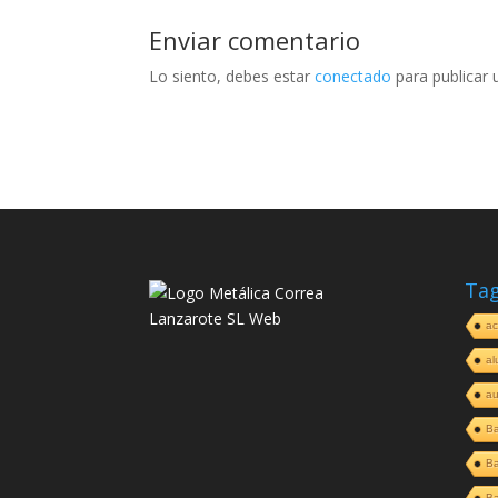
Enviar comentario
Lo siento, debes estar
conectado
para publicar 
Ta
ac
al
au
Ba
B
Ba