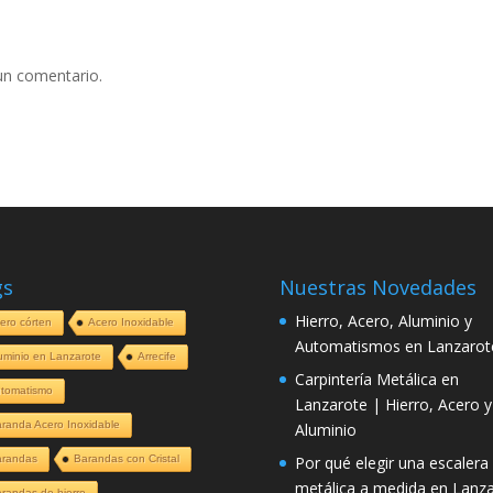
un comentario.
gs
Nuestras Novedades
Hierro, Acero, Aluminio y
ero córten
Acero Inoxidable
Automatismos en Lanzarot
uminio en Lanzarote
Arrecife
Carpintería Metálica en
tomatismo
Lanzarote | Hierro, Acero y
randa Acero Inoxidable
Aluminio
arandas
Barandas con Cristal
Por qué elegir una escalera
metálica a medida en Lanz
randas de hierro