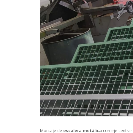
Montaje de
escalera metálica
con eje centrar