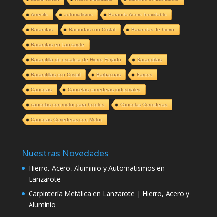
Arrecife
automatismo
Baranda Acero Inoxidable
Barandas
Barandas con Cristal
Barandas de hierro
Barandas en Lanzarote
Barandilla de escalera de Hierro Forjado
Barandillas
Barandillas con Cristal
Barbacoas
Barcos
Cancelas
Cancelas carrederas industriales
cancelas con motor para hoteles
Cancelas Correderas
Cancelas Correderas con Motor
Nuestras Novedades
Hierro, Acero, Aluminio y Automatismos en
Lanzarote
Carpintería Metálica en Lanzarote | Hierro, Acero y
Aluminio