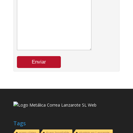
Tags
acero córten
Acero Inoxidable
aluminio en Lanzarote