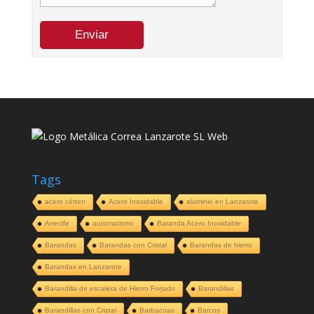
Tags
acero córten
Acero Inoxidable
aluminio en Lanzarote
Arrecife
automatismo
Baranda Acero Inoxidable
Barandas
Barandas con Cristal
Barandas de hierro
Barandas en Lanzarote
Barandilla de escalera de Hierro Forjado
Barandillas
Barandillas con Cristal
Barbacoas
Barcos